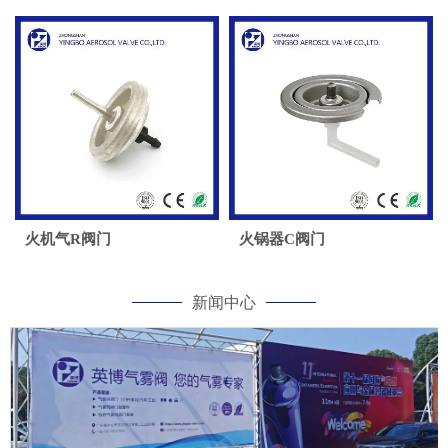
火机气R阀门
火锅器C阀门
新闻中心