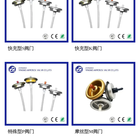
快充型S阀门
快充型K阀门
特殊型P阀门
摩丝型M阀门