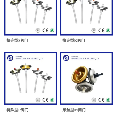
快充型S阀门
快充型K阀门
特殊型P阀门
摩丝型M阀门