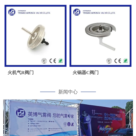
火机气R阀门
火锅器C阀门
新闻中心